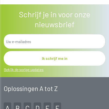
ONTDEK MEER
Schrijf je in voor onze
nieuwsbrief
Bekijk de vorige updates
Oplossingen A tot Z
A
B
C
D
E
F