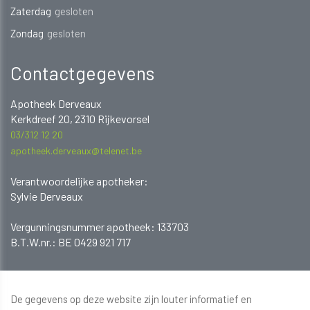
Zaterdag
gesloten
Zondag
gesloten
Contactgegevens
Apotheek Derveaux
Kerkdreef 20, 2310 Rijkevorsel
03/312 12 20
apotheek.derveaux@telenet.be
Verantwoordelijke apotheker:
Sylvie Derveaux
​​​​​​Vergunningsnummer apotheek: 133703
B.T.W.nr.: BE 0429 921 717
De gegevens op deze website zijn louter informatief en