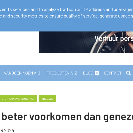
 12 20
er its services and to analyze traffic. Your IP address and user-agen
and security metrics to ensure quality of service, generate usage s
en!
Verhuur pers
f
AANDOENINGEN A-Z
PRODUCTEN A-Z
BLOG
CONTACT
LICHAAMSVERZORGING
NIEUWS
, beter voorkomen dan genez
ER 2024