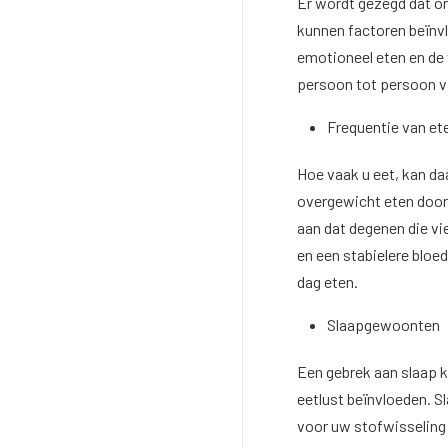
Er wordt gezegd dat o
kunnen factoren beïnvl
emotioneel eten en de 
persoon tot persoon va
Frequentie van et
Hoe vaak u eet, kan da
overgewicht eten door
aan dat degenen die vie
en een stabielere bloe
dag eten.
Slaapgewoonten
Een gebrek aan slaap 
eetlust beïnvloeden. S
voor uw stofwisselin