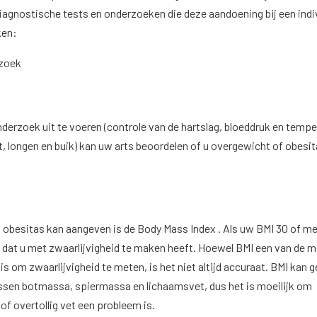
gnostische tests en onderzoeken die deze aandoening bij een indi
ken:
rzoek
nderzoek uit te voeren (controle van de hartslag, bloeddruk en temp
t, longen en buik) kan uw arts beoordelen of u overgewicht of obesi
 obesitas kan aangeven is de Body Mass Index . Als uw BMI 30 of mee
jn dat u met zwaarlijvigheid te maken heeft. Hoewel BMI een van de 
is om zwaarlijvigheid te meten, is het niet altijd accuraat. BMI kan 
sen botmassa, spiermassa en lichaamsvet, dus het is moeilijk om
of overtollig vet een probleem is.