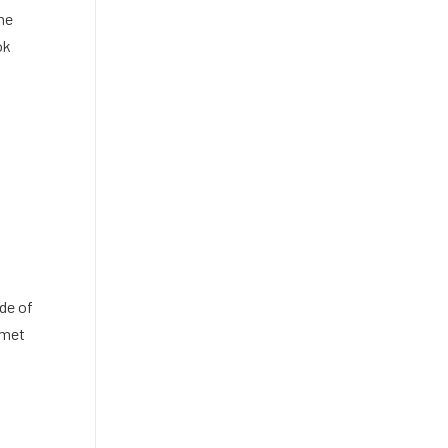
ne
ok
n
de of
 met