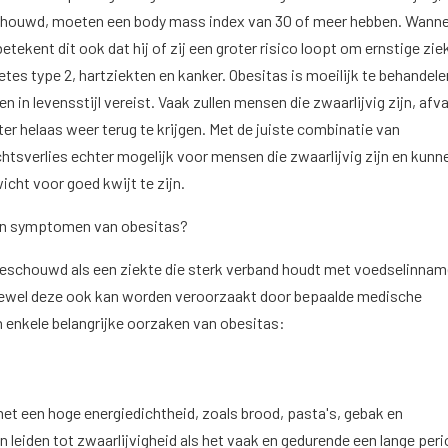
chouwd, moeten een body mass index van 30 of meer hebben. Wann
betekent dit ook dat hij of zij een groter risico loopt om ernstige zie
etes type 2, hartziekten en kanker. Obesitas is moeilijk te behandele
 in levensstijl vereist. Vaak zullen mensen die zwaarlijvig zijn, afva
ter helaas weer terug te krijgen. Met de juiste combinatie van
htsverlies echter mogelijk voor mensen die zwaarlijvig zijn en kunn
icht voor goed kwijt te zijn.
 en symptomen van obesitas?
eschouwd als een ziekte die sterk verband houdt met voedselinnam
ewel deze ook kan worden veroorzaakt door bepaalde medische
n enkele belangrijke oorzaken van obesitas:
et een hoge energiedichtheid, zoals brood, pasta's, gebak en
 leiden tot zwaarlijvigheid als het vaak en gedurende een lange per