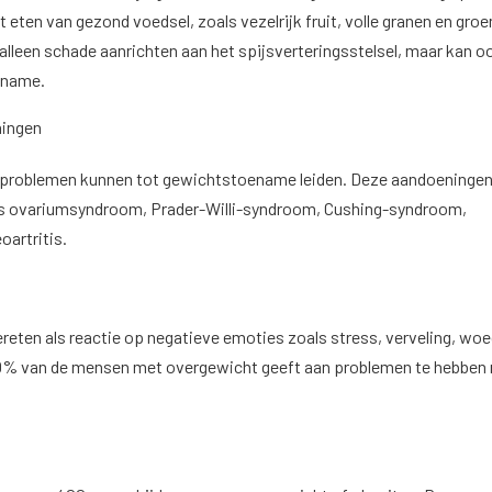
 eten van gezond voedsel, zoals vezelrijk fruit, volle granen en groe
 alleen schade aanrichten aan het spijsverteringsstelsel, maar kan o
oename.
ningen
problemen kunnen tot gewichtstoename leiden. Deze aandoeninge
s ovariumsyndroom, Prader-Willi-syndroom, Cushing-syndroom,
oartritis.
reten als reactie op negatieve emoties zoals stress, verveling, woe
30% van de mensen met overgewicht geeft aan problemen te hebben