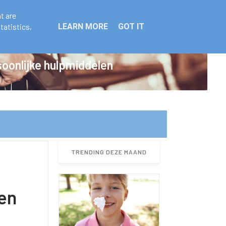
t are
tatistics,
LEARN MORE
GOT IT
oonlijke hulpmiddelen
TRENDING DEZE MAAND
en