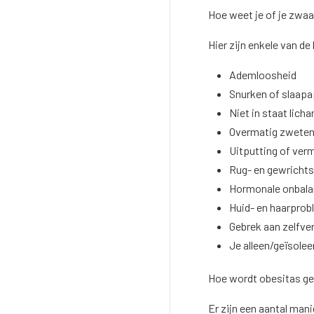
Hoe weet je of je zwaa
Hier zijn enkele van d
Ademloosheid
Snurken of slaap
Niet in staat licha
Overmatig zwete
Uitputting of ver
Rug- en gewrichts
Hormonale onbala
Huid- en haarpro
Gebrek aan zelfve
Je alleen/geïsole
Hoe wordt obesitas g
Er zijn een aantal man