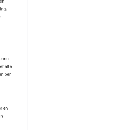
nen
ing,
n
.
tonen
gehalte
en per
r en
en