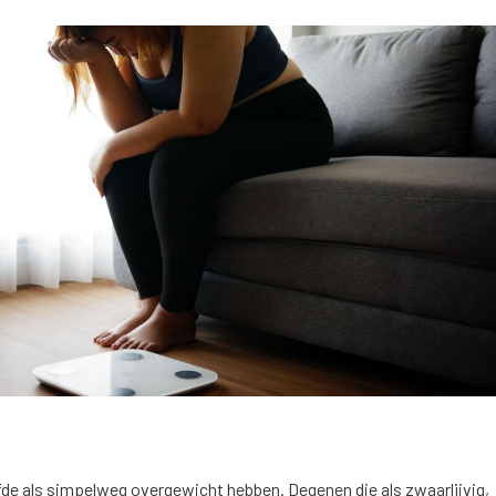
lfde als simpelweg overgewicht hebben. Degenen die als zwaarlijvig,