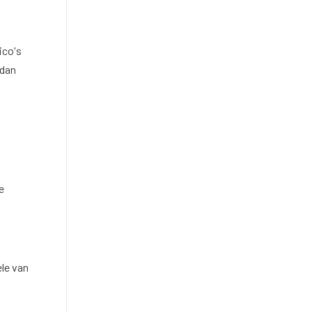
ico's
 dan
e
ele van