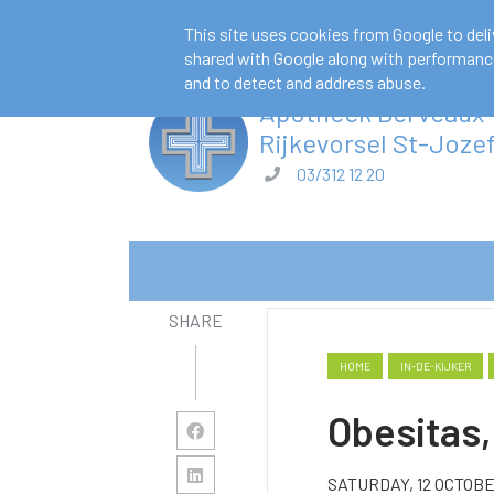
apotheekderveaux@telenet.be
03/312
This site uses cookies from Google to deliv
shared with Google along with performance 
and to detect and address abuse.
Apotheek Derveaux
actueel medicatieschema kan je leven redd
​​​​​​​Rijkevorsel St-Joze
03/312 12 20
SHARE
HOME
IN-DE-KIJKER
Obesitas
SATURDAY, 12 OCTOB