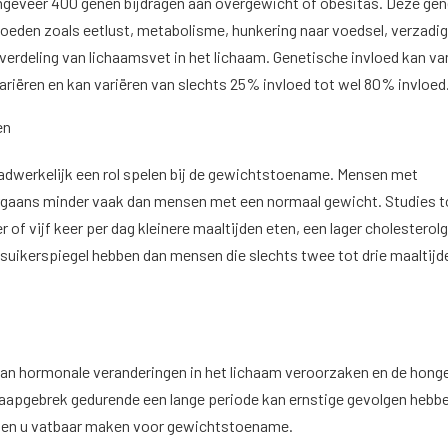
ngeveer 400 genen bijdragen aan overgewicht of obesitas. Deze ge
oeden zoals eetlust, metabolisme, hunkering naar voedsel, verzadig
verdeling van lichaamsvet in het lichaam. Genetische invloed kan va
riëren en kan variëren van slechts 25% invloed tot wel 80% invloed
en
adwerkelijk een rol spelen bij de gewichtstoename. Mensen met
gaans minder vaak dan mensen met een normaal gewicht. Studies 
r of vijf keer per dag kleinere maaltijden eten, een lager cholesterol
dsuikerspiegel hebben dan mensen die slechts twee tot drie maaltijd
kan hormonale veranderingen in het lichaam veroorzaken en de honge
laapgebrek gedurende een lange periode kan ernstige gevolgen hebb
g en u vatbaar maken voor gewichtstoename.