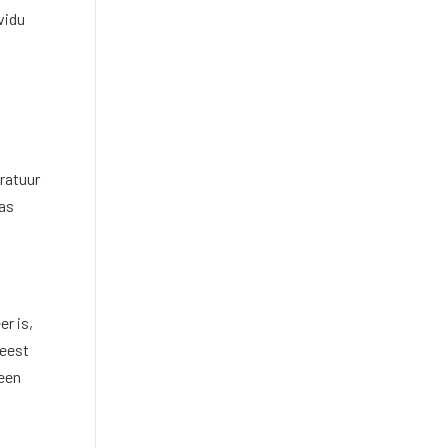
vidu
eratuur
tas
r is,
meest
geen