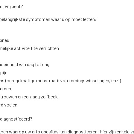
rlijvig bent?
e belangrijkste symptomen waar u op moet letten:
apneu
melijke activiteit te verrichten
n
moeidheid van dag tot dag
pijn
ns (onregelmatige menstruatie, stemmingswisselingen, enz.)
blemen
rtrouwen en een laag zelfbeeld
erd voelen
ediagnosticeerd?
ieren waarop uw arts obesitas kan diagnosticeren. Hier zijn enkele v