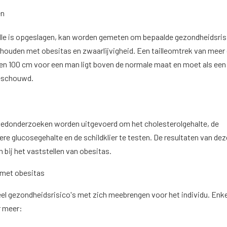
en
ille is opgeslagen, kan worden gemeten om bepaalde gezondheidsris
 houden met obesitas en zwaarlijvigheid. Een tailleomtrek van meer
en 100 cm voor een man ligt boven de normale maat en moet als een
beschouwd.
oedonderzoeken worden uitgevoerd om het cholesterolgehalte, de
ere glucosegehalte en de schildklier te testen. De resultaten van dez
n bij het vaststellen van obesitas.
 met obesitas
el gezondheidsrisico's met zich meebrengen voor het individu. Enk
er meer: