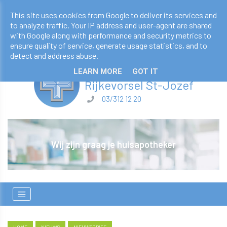
apotheekderveaux@telenet.be
This site uses cookies from Google to deliver its services and
to analyze traffic. Your IP address and user-agent are shared
03/312 12 20
with Google along with performance and security metrics to
ensure quality of service, generate usage statistics, and to
detect and address abuse.
Apotheek Derveaux
LEARN MORE
GOT IT
​​​​​​​Rijkevorsel St-Jozef
03/312 12 20
n!
Wij zijn graag je huisapotheker