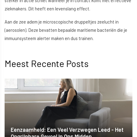
sterker in actie schiet wanneer je in contact komt met effectieve
ziekmakers. Dit heeft een levenslang effect.
Aan de zee adem je microscopische druppeltjes zeelucht in
(aerosolen). Deze bevatten bepaalde maritieme bacteriën die je
immuunsysteem alerter maken en dus trainen.
Meest Recente Posts
Eenzaamheid: Een Veel Verzwegen Leed - Het
Ongrijpbare Gevoel in Ons Midden