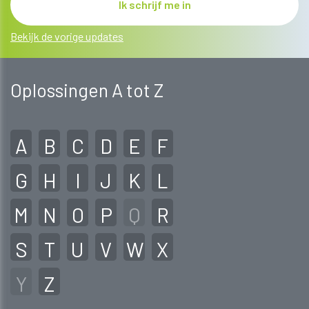
Bekijk de vorige updates
Oplossingen A tot Z
A
B
C
D
E
F
G
H
I
J
K
L
M
N
O
P
Q
R
S
T
U
V
W
X
Y
Z