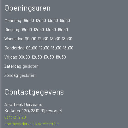
Openingsuren
Maandag
09u00
12u30
13u30
18u30
Dinsdag
09u00
12u30
13u30
18u30
Woensdag
09u00
12u30
13u30
18u30
Donderdag
09u00
12u30
13u30
18u30
Vrijdag
09u00
12u30
13u30
18u30
Zaterdag
gesloten
Zondag
gesloten
Contactgegevens
Apotheek Derveaux
Kerkdreef 20, 2310 Rijkevorsel
03/312 12 20
apotheek.derveaux@telenet.be