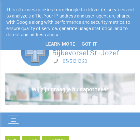
apotheekderveaux@telenet.be
This site uses cookies from Google to deliver its services and
to analyze traffic. Your IP address and user-agent are shared
03/312 12 20
with Google along with performance and security metrics to
ensure quality of service, generate usage statistics, and to
detect and address abuse.
Apotheek Derveaux
LEARN MORE
GOT IT
​​​​​​​Rijkevorsel St-Jozef
03/312 12 20
Wij zijn graag je huisapotheker
E