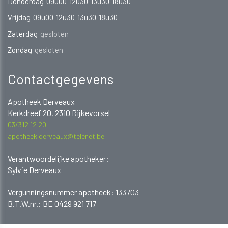
Donderdag
09u00
12u30
13u30
18u30
Vrijdag
09u00
12u30
13u30
18u30
Zaterdag
gesloten
Zondag
gesloten
Contactgegevens
Apotheek Derveaux
Kerkdreef 20, 2310 Rijkevorsel
03/312 12 20
apotheek.derveaux@telenet.be
Verantwoordelijke apotheker:
Sylvie Derveaux
​​​​​​Vergunningsnummer apotheek: 133703
B.T.W.nr.: BE 0429 921 717