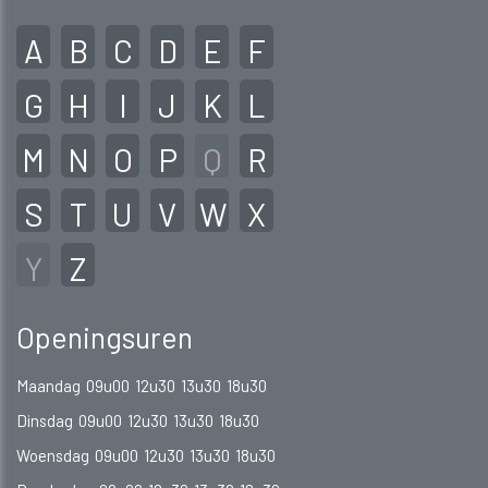
A
B
C
D
E
F
G
H
I
J
K
L
M
N
O
P
Q
R
S
T
U
V
W
X
Y
Z
Openingsuren
Maandag
09u00
12u30
13u30
18u30
Dinsdag
09u00
12u30
13u30
18u30
Woensdag
09u00
12u30
13u30
18u30