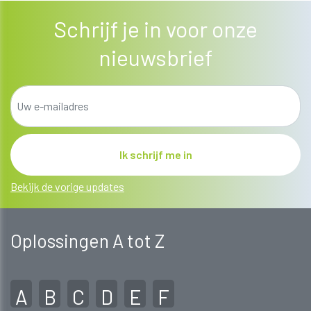
Schrijf je in voor onze
nieuwsbrief
Bekijk de vorige updates
Oplossingen A tot Z
A
B
C
D
E
F