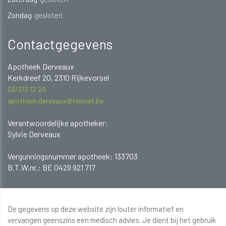
Zondag
gesloten
Contactgegevens
Apotheek Derveaux
Kerkdreef 20, 2310 Rijkevorsel
03/312 12 20
apotheek.derveaux@telenet.be
Verantwoordelijke apotheker:
Sylvie Derveaux
​​​​​​Vergunningsnummer apotheek: 133703
B.T.W.nr.: BE 0429 921 717
De gegevens op deze website zijn louter informatief en
vervangen geenszins een medisch advies. Je dient bij het gebruik