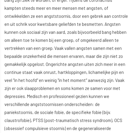
bang zijn ziek te worden, of erger. Tijdens de coronacrisis
kampten steeds meer en meer mensen met angsten, of
ontwikkelden ze een angststoornis, door een gebrek aan controle
en uit schrik voor kwetsbare geliefden te besmetten. Angsten
kunnen ook sociaal zijn van aard, zoals bijvoorbeeld bang hebben
om alleen toe te komen bij een groep, of omgekeerd alleen te
vertrekken van een groep. Vaak vallen angsten samen met een
bepaalde onzekerheid die mensen ervaren, maar die zijn niet zo
gemakkelijk opgelost. Ongerichte angsten uiten zich meer in een
continue staat vaak onrust, hartkloppingen, lichamelijke pijn en
veel "in het hoofd" en weinig "in het moment" aanwezig zijn. Vaak
zijn er ook slaapproblemen en soms komen ze samen voor met
depressies. Medisch en professioneel gezien kunnen we
verschillende angststoornissen onderscheiden: de
paniekstoornis, de sociale fobie, de specifieke fobie (bijv.
claustrofobie), PTSS (post-traumatisch stress syndroom), OCS
(obsessief compulsieve stoornis) en de gegeneraliseerde