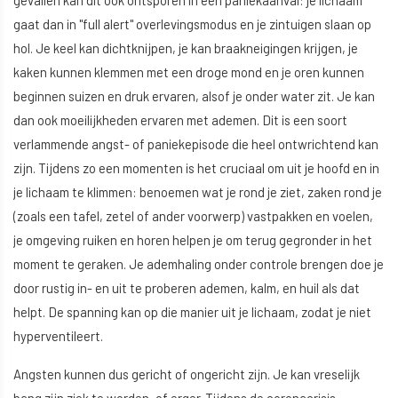
gevallen kan dit ook ontsporen in een paniekaanval: je lichaam
gaat dan in "full alert" overlevingsmodus en je zintuigen slaan op
hol. Je keel kan dichtknijpen, je kan braakneigingen krijgen, je
kaken kunnen klemmen met een droge mond en je oren kunnen
beginnen suizen en druk ervaren, alsof je onder water zit. Je kan
dan ook moeilijkheden ervaren met ademen. Dit is een soort
verlammende angst- of paniekepisode die heel ontwrichtend kan
zijn. Tijdens zo een momenten is het cruciaal om uit je hoofd en in
je lichaam te klimmen: benoemen wat je rond je ziet, zaken rond je
(zoals een tafel, zetel of ander voorwerp) vastpakken en voelen,
je omgeving ruiken en horen helpen je om terug gegronder in het
moment te geraken. Je ademhaling onder controle brengen doe je
door rustig in- en uit te proberen ademen, kalm, en huil als dat
helpt. De spanning kan op die manier uit je lichaam, zodat je niet
hyperventileert.
Angsten kunnen dus gericht of ongericht zijn. Je kan vreselijk