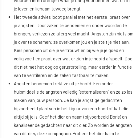
woorden leren brengen waar je bang voor bent en wat dit in
je leven en lichaam teweeg brengt.
Het tweede advies loopt parallel met het eerste: praat over
je angsten. Door zaken te benoemen en onder woorden te
brengen, verliezen ze al erg veel macht. Angsten zijn niets om
je over te schamen: ze overkomen jou en je stelt je niet aan.
Kies personen uit die je vertrouwt en bij wie je je goed en
veilig voelt en praat over wat er zich in je hoofd afspeelt. Doe
dit niet met het oog op geruststelling, maar eerder in functie
van te ventileren en de zaken tastbaar te maken.
Angsten benoemen trekt ze uit je hoofd. Een ander
hulpmiddel is de angsten volledig "externaliseren" en ze zo los
maken van jouw persoon. Je kan je angstige gedachten
bijvoorbeeld plaatsen in het figuur van een hond of kat, die
altijd bij je is. Geef het dier en naam (bijvoorbeeld Boris) en
kanaliseer de gedachten naar dit dier. Zo worden de angsten
van dit dier, deze compagnon. Probeer het dier kalm te