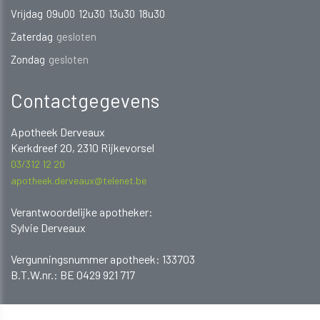
Vrijdag
09u00
12u30
13u30
18u30
Zaterdag
gesloten
Zondag
gesloten
Contactgegevens
Apotheek Derveaux
Kerkdreef 20, 2310 Rijkevorsel
03/312 12 20
apotheek.derveaux@telenet.be
Verantwoordelijke apotheker:
Sylvie Derveaux
​​​​​​Vergunningsnummer apotheek: 133703
B.T.W.nr.: BE 0429 921 717